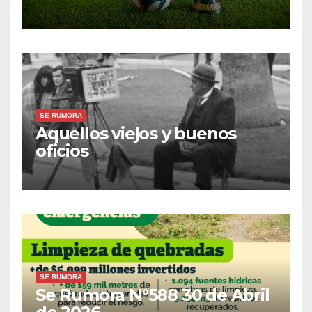
Trinidad del Fútbol
a
n
u
e
v
a
)
SE RUMORA
Aquellos viejos y buenos
oficios
SE RUMORA
Se Rumora N°588 30 de Abril