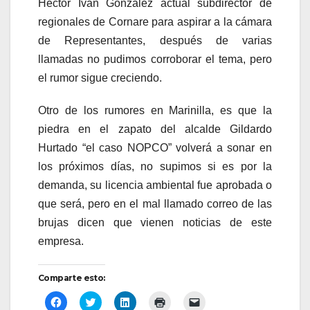
Héctor Iván González actual subdirector de
regionales de Cornare para aspirar a la cámara
de Representantes, después de varias
llamadas no pudimos corroborar el tema, pero
el rumor sigue creciendo.
Otro de los rumores en Marinilla, es que la
piedra en el zapato del alcalde Gildardo
Hurtado “el caso NOPCO” volverá a sonar en
los próximos días, no supimos si es por la
demanda, su licencia ambiental fue aprobada o
que será, pero en el mal llamado correo de las
brujas dicen que vienen noticias de este
empresa.
Comparte esto:
H
H
H
H
H
a
a
a
a
a