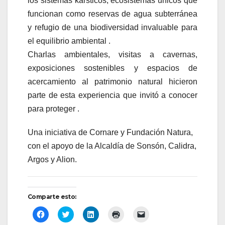
los sistemas kársticos, ecosistemas únicos que
funcionan como reservas de agua subterránea
y refugio de una biodiversidad invaluable para
el equilibrio ambiental .
Charlas ambientales, visitas a cavernas,
exposiciones sostenibles y espacios de
acercamiento al patrimonio natural hicieron
parte de esta experiencia que invitó a conocer
para proteger .
Una iniciativa de Cornare y Fundación Natura,
con el apoyo de la Alcaldía de Sonsón, Calidra,
Argos y Alion.
Comparte esto:
H
H
H
H
H
a
a
a
a
a