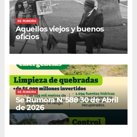
a
n
u
e
v
a
SE RUMORA
)
Aquellos viejos y buenos
oficios
SE RUMORA
Se Rumora N°588 30 de Abril
de 2026